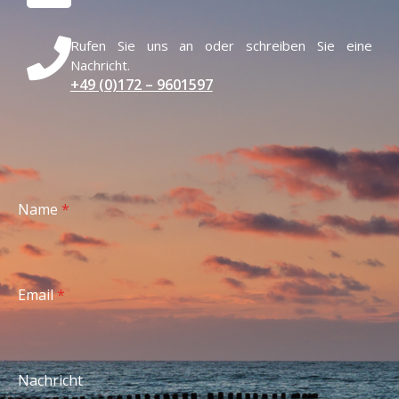
Rufen Sie uns an oder schreiben Sie eine
Nachricht.
+49 (0)172 – 9601597
Name
*
Email
*
Nachricht